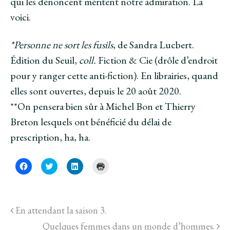
qui les dénoncent méritent notre admiration. La
voici.
*Personne ne sort les fusils
, de Sandra Lucbert.
Édition du Seuil,
coll.
Fiction & Cie (drôle d’endroit
pour y ranger cette anti-fiction). En librairies, quand
elles sont ouvertes, depuis le 20 août 2020.
**On pensera bien sûr à Michel Bon et Thierry
Breton lesquels ont bénéficié du délai de
prescription, ha, ha.
C
C
C
C
l
l
l
l
i
i
i
i
q
q
q
q
u
u
u
u
e
e
e
e
z
z
z
r
En attendant la saison 3.
p
p
p
p
o
o
o
o
u
Quelques femmes dans un monde d’hommes.
u
u
u