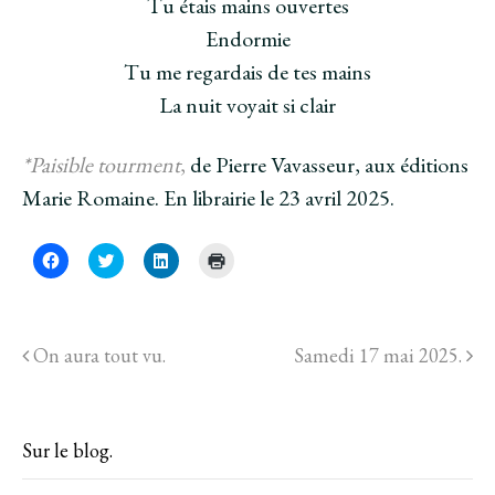
Tu étais mains ouvertes
Endormie
Tu me regardais de tes mains
La nuit voyait si clair
*Paisible tourment
,
de Pierre Vavasseur, aux éditions
Marie Romaine. En librairie le 23 avril 2025.
C
C
C
C
l
l
l
l
i
i
i
i
q
q
q
q
u
u
u
u
e
e
e
e
z
z
z
r
On aura tout vu.
Samedi 17 mai 2025.
p
p
p
p
o
o
o
o
u
u
u
u
r
r
r
r
p
p
p
i
a
a
a
m
r
r
r
p
Sur le blog.
t
t
t
r
a
a
a
i
g
g
g
m