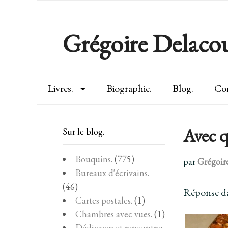
Grégoire Delacou
Livres.
Biographie.
Blog.
Con
Avec q
Sur le blog.
Bouquins.
(775)
par
Grégoir
Bureaux d'écrivains.
(46)
Réponse da
Cartes postales.
(1)
Chambres avec vues.
(1)
Dédicaces et rencontres