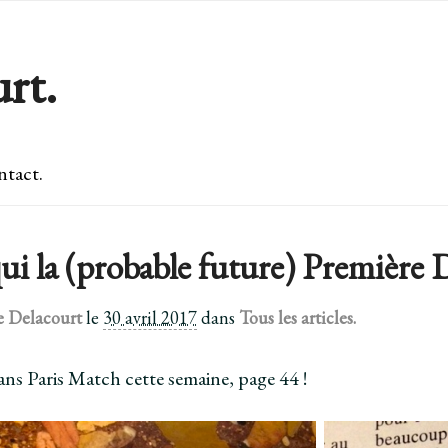
rt.
tact.
ui la (probable future) Première D
e Delacourt
le
30 avril 2017
dans
Tous les articles.
ns Paris Match cette semaine, page 44 !