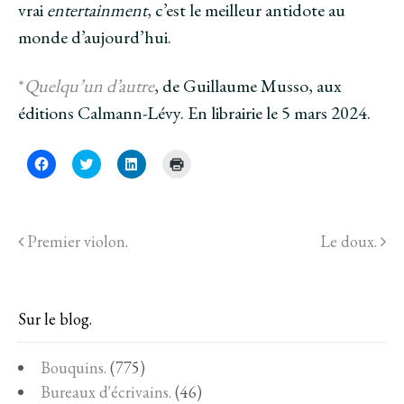
vrai
entertainment
, c’est le meilleur antidote au
monde d’aujourd’hui.
*
Quelqu’un d’autre
, de Guillaume Musso, aux
éditions Calmann-Lévy. En librairie le 5 mars 2024.
C
C
C
C
l
l
l
l
i
i
i
i
q
q
q
q
u
u
u
u
e
e
e
e
z
z
z
r
Premier violon.
Le doux.
p
p
p
p
o
o
o
o
u
u
u
u
r
r
r
r
p
p
p
i
a
a
a
m
r
r
r
p
Sur le blog.
t
t
t
r
a
a
a
i
g
g
g
m
e
e
e
e
Bouquins.
(775)
r
r
r
r
s
s
s
(
Bureaux d'écrivains.
(46)
u
u
u
o