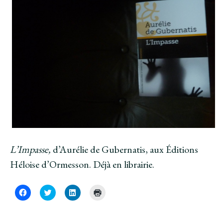
L’Impasse,
d’Aurélie de Gubernatis, aux Éditions
Héloise d’Ormesson. Déjà en librairie.
C
C
C
C
l
l
l
l
i
i
i
i
q
q
q
q
u
u
u
u