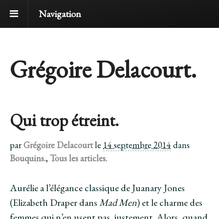
Navigation
Grégoire Delacourt.
Qui trop étreint.
par
Grégoire Delacourt
le
14 septembre 2014
dans
Bouquins.
,
Tous les articles.
Aurélie a l’élégance classique de Juanary Jones
(Elizabeth Draper dans
Mad Men
) et le charme des
femmes qui n’en usent pas, justement. Alors, quand