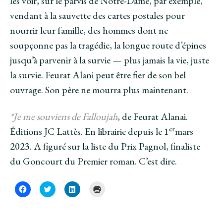
les voir, sur le parvis de Notre-Dame, par exemple,
vendant à la sauvette des cartes postales pour
nourrir leur famille, des hommes dont ne
soupçonne pas la tragédie, la longue route d’épines
jusqu’à parvenir à la survie — plus jamais la vie, juste
la survie. Feurat Alani peut être fier de son bel
ouvrage. Son père ne mourra plus maintenant.
*Je me souviens de Falloujah
, de Feurat Alanai.
er
Éditions JC Lattès. En librairie depuis le 1
mars
2023. A figuré sur la liste du Prix Pagnol, finaliste
du Goncourt du Premier roman. C’est dire.
C
C
C
C
l
l
l
l
i
i
i
i
q
q
q
q
u
u
u
u
e
e
e
e