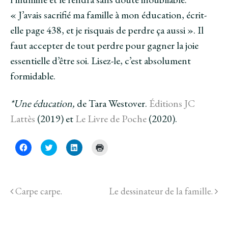
« J’avais sacrifié ma famille à mon éducation, écrit-
elle page 438, et je risquais de perdre ça aussi ». Il
faut accepter de tout perdre pour gagner la joie
essentielle d’être soi. Lisez-le, c’est absolument
formidable.
*Une éducation,
de Tara Westover.
Éditions JC
Lattès
(2019) et
Le Livre de Poche
(2020).
C
C
C
C
l
l
l
l
i
i
i
i
q
q
q
q
u
u
u
u
e
e
e
e
z
z
z
r
Carpe carpe.
Le dessinateur de la famille.
p
p
p
p
o
o
o
o
u
u
u
u
r
r
r
r
p
p
p
i
a
a
a
m