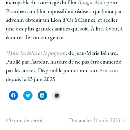
incroyable du tournage du film
Boogie Man
pour
Pionneer, un film impossible à réaliser, qui finira par
advenir, obtenir un Lion d’Or à Cannes, et sceller
une des plus grandes amitiés qui soit. À lire, à voir, à
écouter de toute urgence.
*Pour les filles et le pognon
, de Jean-Marie Bénard.
Publié par l’auteur, histoire de ne pas être emmerdé
par les autres. Disponible jour et nuit sur
Amazon
depuis le 23 juin 2025.
C
C
C
C
l
l
l
l
i
i
i
i
q
q
q
q
u
u
u
u
e
e
e
e
z
z
z
r
Sérum de vérité.
Dimanche 31 août 2025.
p
p
p
p
o
o
o
o
u
u
u
u