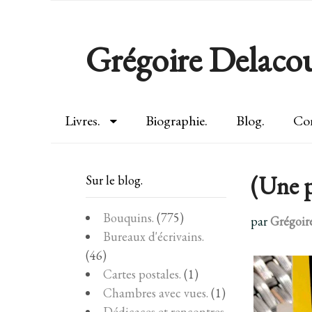
Grégoire Delacou
Livres.
Biographie.
Blog.
Con
(Une p
Sur le blog.
Bouquins.
(775)
par
Grégoir
Bureaux d'écrivains.
(46)
Cartes postales.
(1)
Chambres avec vues.
(1)
Dédicaces et rencontres