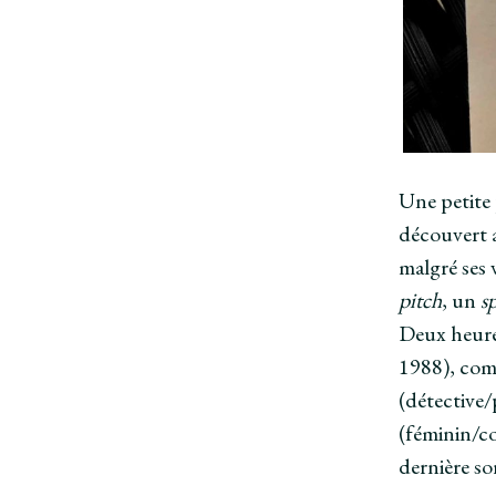
Une petite 
découvert a
malgré ses 
pitch
, un
s
Deux heure
1988), comm
(détective/
(féminin/c
dernière so