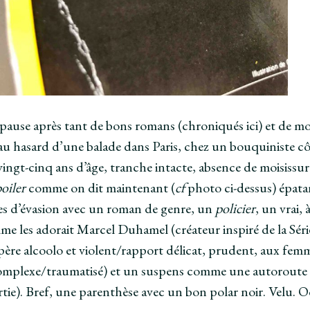
pause après tant de bons romans (chroniqués ici) et de mo
u hasard d’une balade dans Paris, chez un bouquiniste côté 
vingt-cinq ans d’âge, tranche intacte, absence de moisissur
poiler
comme on dit maintenant (
cf
photo ci-dessus) épata
s d’évasion avec un roman de genre, un
policier
, un vrai,
e les adorait Marcel Duhamel (créateur inspiré de la Série
père alcoolo et violent/rapport délicat, prudent, aux femm
omplexe/traumatisé) et un suspens comme une autoroute
rtie). Bref, une parenthèse avec un bon polar noir. Velu. 