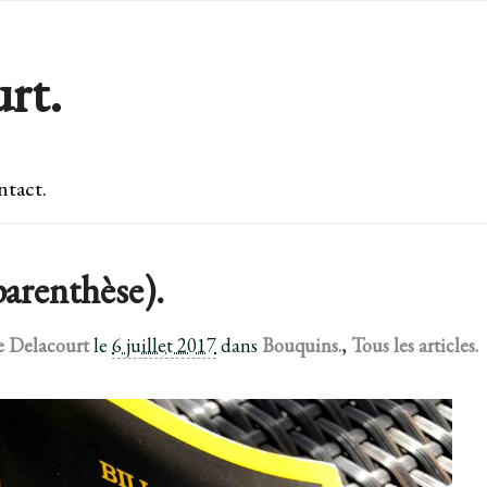
rt.
tact.
arenthèse).
e Delacourt
le
6 juillet 2017
dans
Bouquins.
,
Tous les articles.