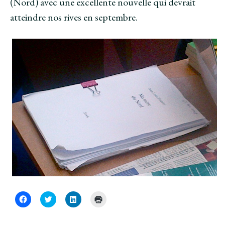
(Nord) avec une excellente nouvelle qui devrait
atteindre nos rives en septembre.
C
C
C
C
l
l
l
l
i
i
i
i
q
q
q
q
u
u
u
u