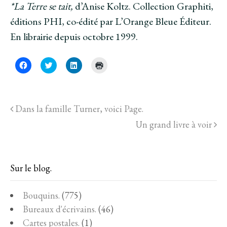
*La Terre se tait,
d’Anise Koltz. Collection Graphiti,
éditions PHI, co-édité par L’Orange Bleue Éditeur.
En librairie depuis octobre 1999.
C
C
C
C
l
l
l
l
i
i
i
i
q
q
q
q
u
u
u
u
e
e
e
e
z
z
z
r
Dans la famille Turner, voici Page.
p
p
p
p
o
o
o
o
u
u
u
u
Un grand livre à voir
r
r
r
r
p
p
p
i
a
a
a
m
r
r
r
p
t
t
t
r
a
a
a
i
Sur le blog.
g
g
g
m
e
e
e
e
r
r
r
r
s
s
s
(
Bouquins.
(775)
u
u
u
o
r
r
r
u
Bureaux d'écrivains.
(46)
F
T
L
v
a
w
i
r
Cartes postales.
(1)
c
i
n
e