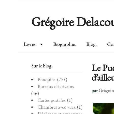
Grégoire Delacou
Livres.
Biographie.
Blog.
Con
Le Pué
Sur le blog.
d’aille
Bouquins.
(775)
Bureaux d'écrivains.
par
Grégoir
(46)
Cartes postales.
(1)
Chambres avec vues.
(1)
Dédicaces et rencontres