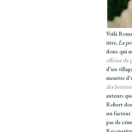
Voilà Romai
titre,
La pol
donc qui me
officier de
d’un villag
meurtre d’
des bouton
auteurs qu
Robert donc
un facteur 
pas de crim
Reconstitue