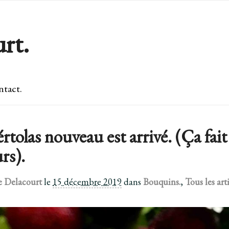
rt.
tact.
rtolas nouveau est arrivé. (Ça fa
urs).
e Delacourt
le
15 décembre 2019
dans
Bouquins.
,
Tous les arti