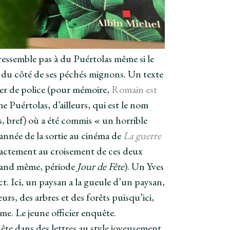
ressemble pas à du Puértolas même si le
du côté de ses péchés mignons. Un texte
cier de police (pour mémoire,
Romain est
me Puértolas, d’ailleurs, qui est le nom
s, bref) où a été commis « un horrible
année de la sortie au cinéma de
La guerre
exactement au croisement de ces deux
quand même, période
Jour de Fête
). Un Yves
t. Ici, un paysan a la gueule d’un paysan,
urs, des arbres et des forêts puisqu’ici,
ime. Le jeune officier enquête.
ête dans des lettres au style joyeusement