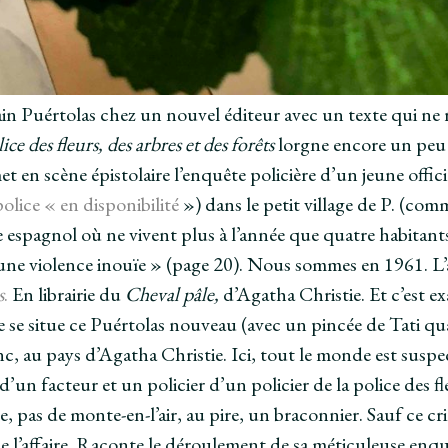
n Puértolas chez un nouvel éditeur avec un texte qui ne 
ice des fleurs, des arbres et des forêts
lorgne encore un peu 
t en scène épistolaire l’enquête policière d’un jeune offi
 police « en disponibilité
») dans le petit village de P. (com
e espagnol où ne vivent plus à l’année que quatre habitant
une violence inouïe » (page 20). Nous sommes en 1961. L’
s
.
En librairie du
Cheval pâle,
d’Agatha Christie. Et c’est 
e se situe ce Puértolas nouveau (avec un pincée de Tati 
, au pays d’Agatha Christie. Ici, tout le monde est suspec
d’un facteur et un policier d’un policier de la police des fle
e, pas de monte-en-l’air, au pire, un braconnier. Sauf ce cr
 l’affaire. Raconte le déroulement de sa méticuleuse enqu