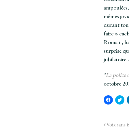
ampoulées, 
mêmes jovia
durant tout
faire » ca
Romain, lui
surprise qu’
jubilatoire
*
La police d
octobre 20
C
C
l
l
i
i
q
q
u
u
e
e
z
z
Voix sans i
p
p