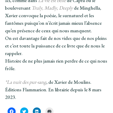
Ici, comme dans
La vie est belle
de Capra ou le
bouleversant
Truly, Madly, Deeply
de Minghella,
Xavier convoque la poésie, le surnaturel et les
fantômes puisqu’on n’écrit jamais mieux l’absence
qu’en présence de ceux qui nous manquent.
On est davantage fait de nos vides que de nos pleins
et c’est toute la puissance de ce livre que de nous le
rappeler.
Histoire de ne plus jamais rien perdre de ce qui nous
frôle.
*La nuit des pur-sang
, de Xavier de Moulins.
Éditions Flammarion. En librairie depuis le 8 mars
2023.
C
C
C
C