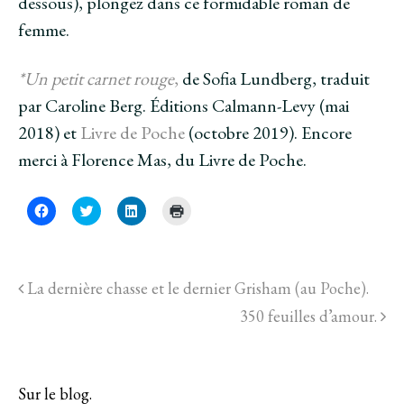
dessous), plongez dans ce formidable roman de
femme.
*Un petit carnet rouge
,
de Sofia Lundberg, traduit
par Caroline Berg. Éditions Calmann-Levy (mai
2018) et
Livre de Poche
(octobre 2019). Encore
merci à Florence Mas, du Livre de Poche.
C
C
C
C
l
l
l
l
i
i
i
i
q
q
q
q
u
u
u
u
e
e
e
e
z
z
z
r
La dernière chasse et le dernier Grisham (au Poche).
p
p
p
p
o
o
o
o
u
u
u
u
350 feuilles d’amour.
r
r
r
r
p
p
p
i
a
a
a
m
r
r
r
p
t
t
t
r
a
a
a
i
Sur le blog.
g
g
g
m