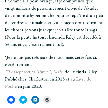
l’homme à la peau orange, et je comprends que
vingt millions de personnes aient envie de s’évader
de ce monde hyper moche pour se repaître d’un peu
de tendresse humaine, et, vu la façon dont tournent
les choses, je vous jure que je vais lire toute la saga.
(Pour la petite histoire, Lucinda Riley est décédée à
56 ans et ça, c’est vraiment nul).
*Je ne suis pas très jeux de mots, mais cette fois ci,
c’était tentant.
**Les sept sœurs, Tome 1, Maia
,
de Lucinda Riley.
Publié chez Charleston en 2015 et au
Livre de
Poche
en juin 2020.
C
C
C
C
l
l
l
l
i
i
i
i