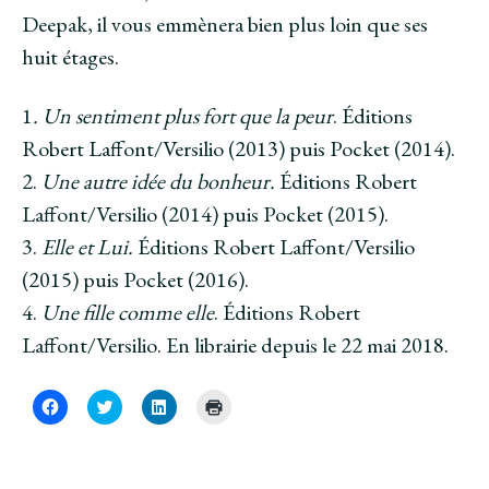
Deepak, il vous emmènera bien plus loin que ses
huit étages.
1
. Un sentiment plus fort que la peur
. Éditions
Robert Laffont/Versilio (2013) puis Pocket (2014).
2.
Une autre idée du bonheur.
Éditions Robert
Laffont/Versilio (2014) puis Pocket (2015).
3.
Elle et Lui.
Éditions Robert Laffont/Versilio
(2015) puis Pocket (2016).
4.
Une fille comme elle
. Éditions Robert
Laffont/Versilio. En librairie depuis le 22 mai 2018.
C
C
C
C
l
l
l
l
i
i
i
i
q
q
q
q
u
u
u
u
e
e
e
e
z
z
z
r